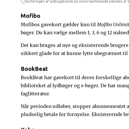
Sorteringen af lydbogsbrands på vores hjemmeside påvirkes af s
Mofibo
Mofibos gavekort gælder kun til
Mofibo Unlimi
bøger. Du kan vælge mellem 1, 3, 6 og 12 månede
Det kan bruges af nye og eksisterende brugere og
sikkert glade for at kunne lytte ubegrænset til
BookBeat
BookBeat har gavekort til deres forskellige 
biblioteket af lydbøger og e-bøger. De har mang
faglitteratur.
Når perioden udløber, stopper abonnementet a
pludselig betale for fornyelse. Eksisterende br