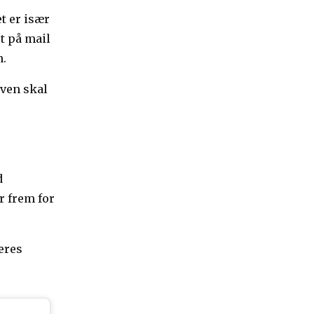
t er især
t på mail
n.
aven skal
d
r frem for
eres