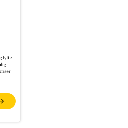
g lytte
lig
riser