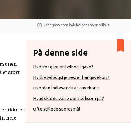
Lydbogapp.com indeholder annoncelinks.
På denne side
personen
Hvorfor give en lydbog i gave?
 et stort
Hvilke lydbogstjenester har gavekort?
Hvordan indløser du et gavekort?
Hvad skal du være opmærksom på?
Ofte stillede spørgsmål
r er ikke en
il hele