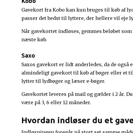
Kobo
Gavekort fra Kobo kan kun bruges til køb af ly
passer det bedst til lyttere, der hellere vil ej
Når gavekortet indløses, gemmes beløbet som 
næste køb.
Saxo
Saxos gavekort er lidt anderledes, da de også 
almindeligt gavekort til køb af bøger eller et ti
lytter til lydbøger og læser e-bøger.
Gavekortet leveres på mail og gælder i 2 år. Du
være på 3, 6 eller 12 måneder.
Hvordan indløser du et gav
Indløsningen foregår på stort set samme måde 