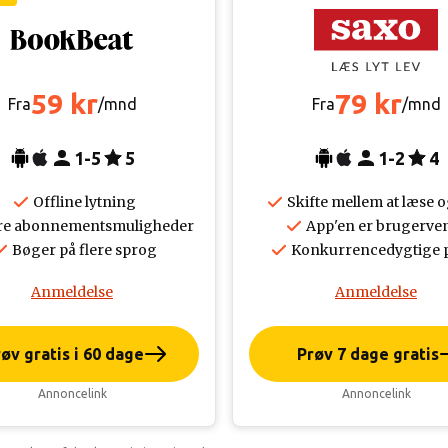
59 kr
79 kr
Fra
/mnd
Fra
/mnd
1-5
5
1-2
4
Offline lytning
Skifte mellem at læse o
re abonnementsmuligheder
App'en er brugerven
Bøger på flere sprog
Konkurrencedygtige p
Anmeldelse
Anmeldelse
øv gratis i 60 dage
Prøv 7 dage gratis
Annoncelink
Annoncelink