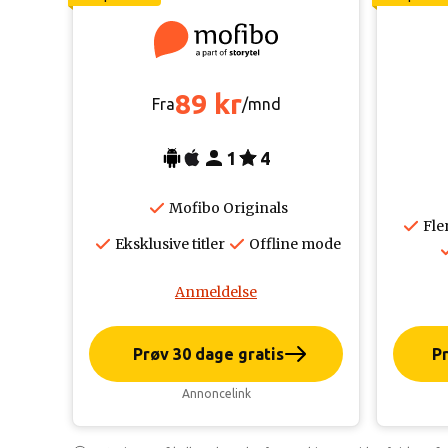
89 kr
Fra
/mnd
1
4
Mofibo Originals
Fle
Eksklusive titler
Offline mode
Anmeldelse
Prøv 30 dage gratis
Pr
Annoncelink