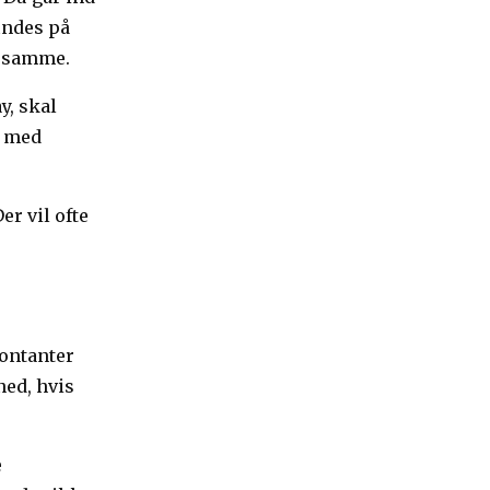
indes på
t samme.
y, skal
s med
er vil ofte
kontanter
ned, hvis
e