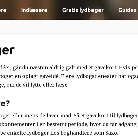
ere
Indlæsere
Gratis lydbøger
Guides
ger
idéer, går du næsten aldrig galt med et gavekort. Hvis 
dbøger en oplagt gaveidé. Flere lydbogstjenester har også
, om de vil lytte eller læse.
ve?
 toget eller mens de laver mad. Så et gavekort til lydbøge
 abonnementer i en bestemt periode, hvor du får adgang t
købe enkelte lydbøger hos boghandlere som Saxo.