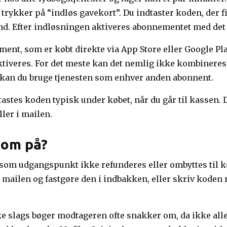
trykker på “indløs gavekort”. Du indtaster koden, der f
 ind. Efter indløsningen aktiveres abonnementet med de
ent, som er købt direkte via App Store eller Google Pla
 aktiveres. For det meste kan det nemlig ikke kombinere
t, kan du bruge tjenesten som enhver anden abonnent.
tastes koden typisk under købet, når du går til kassen. D
ller i mailen.
som på?
 som udgangspunkt ikke refunderes eller ombyttes til 
e mailen og fastgøre den i indbakken, eller skriv koden 
ilke slags bøger modtageren ofte snakker om, da ikke all