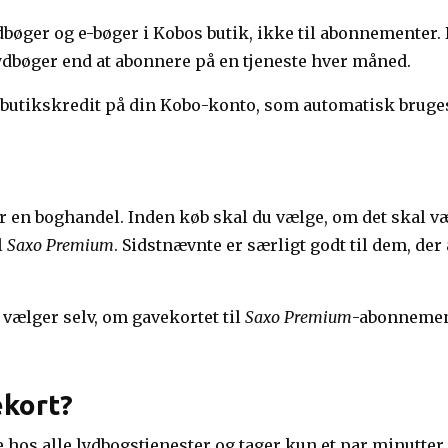
dbøger og e-bøger i Kobos butik, ikke til abonnementer.
e lydbøger end at abonnere på en tjeneste hver måned.
butikskredit på din Kobo-konto, som automatisk bruges
er en boghandel. Inden køb skal du vælge, om det skal v
l
Saxo Premium
. Sidstnævnte er særligt godt til dem, der
 vælger selv, om gavekortet til
Saxo Premium
-abonnemen
ekort?
hos alle lydbogstjenester og tager kun et par minutter.