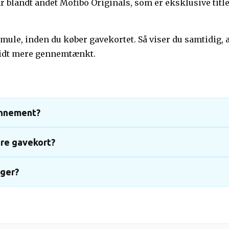
 blandt andet Mofibo Originals, som er eksklusive title
ule, inden du køber gavekortet. Så viser du samtidig, a
 lidt mere gennemtænkt.
onnement?
re gavekort?
øger?