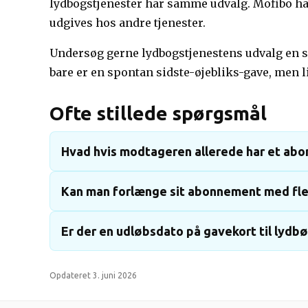
lydbogstjenester har samme udvalg. Mofibo har
udgives hos andre tjenester.
Undersøg gerne lydbogstjenestens udvalg en sm
bare er en spontan sidste-øjebliks-gave, men
Ofte stillede spørgsmål
Hvad hvis modtageren allerede har et ab
Kan man forlænge sit abonnement med fle
Er der en udløbsdato på gavekort til lydb
Opdateret
3. juni 2026