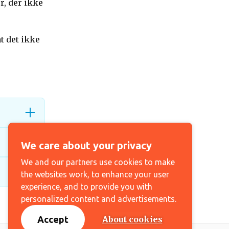
r, der ikke
t det ikke
We care about your privacy
We and our partners use cookies to make
the websites work, to enhance your user
experience, and to provide you with
personalized content and advertisements.
Accept
About cookies