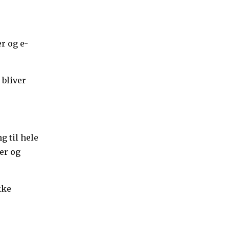
er og e-
 bliver
g til hele
er og
kke