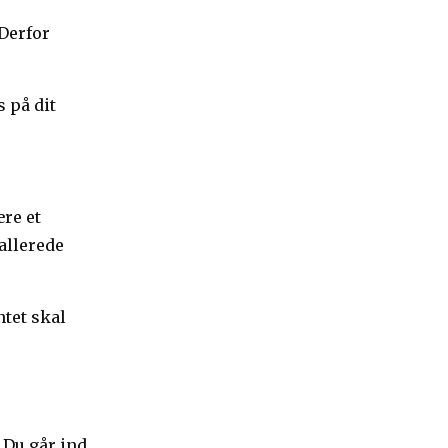
 Derfor
 på dit
ære et
 allerede
tet skal
 Du går ind