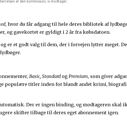
tørrelsen af den kommission, vi modtager.
ted
, hvor du får adgang til hele deres bibliotek af lydbøg
r, og gavekortet er gyldigt i 2 år fra købsdatoen.
 er et godt valg til dem, der i forvejen lytter meget. De
 lydbøger.
abonnementer,
Basic, Standard
og
Premium
, som giver adgan
e populære titler inden for blandt andet krimi, biografi
utomatisk. Der er ingen binding, og modtageren skal i
ugere skifter tilbage til deres eget abonnement igen.