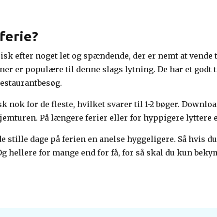
 ferie?
ypisk efter noget let og spændende, der er nemt at vende ti
ner er populære til denne slags lytning. De har et godt
restaurantbesøg.
k nok for de fleste, hvilket svarer til 1-2 bøger. Downloa
 hjemturen. På længere ferier eller for hyppigere lyttere
stille dage på ferien en anelse hyggeligere. Så hvis du e
 hellere for mange end for få, for så skal du kun bekym