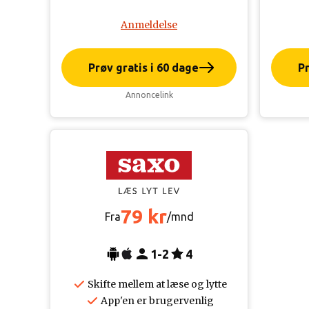
Anmeldelse
Prøv gratis i 60 dage
Pr
Annoncelink
79 kr
Fra
/mnd
1-2
4
Skifte mellem at læse og lytte
App'en er brugervenlig