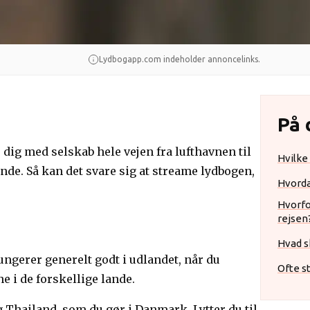
Lydbogapp.com indeholder annoncelinks.
På 
er dig med selskab hele vejen fra lufthavnen til
Hvilke
ande. Så kan det svare sig at streame lydbogen,
Hvordan
Hvorfo
rejsen
Hvad sk
ngerer generelt godt i udlandet, når du
Ofte s
 i de forskellige lande.
g Thailand, som du gør i Danmark. Lytter du til