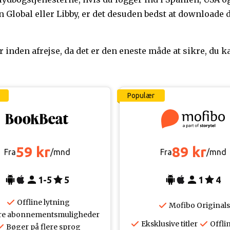
n Global eller Libby, er det desuden bedst at downloade
 inden afrejse, da det er den eneste måde at sikre, du kan
Populær
59 kr
89 kr
Fra
/mnd
Fra
/mnd
1-5
5
1
4
Offline lytning
Mofibo Originals
re abonnementsmuligheder
Eksklusive titler
Offli
Bøger på flere sprog