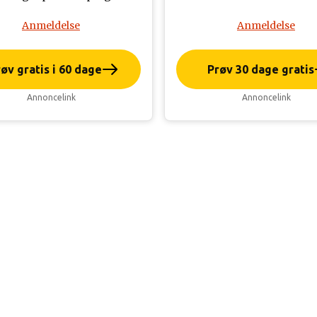
Anmeldelse
Anmeldelse
øv gratis i 60 dage
Prøv 30 dage gratis
Annoncelink
Annoncelink