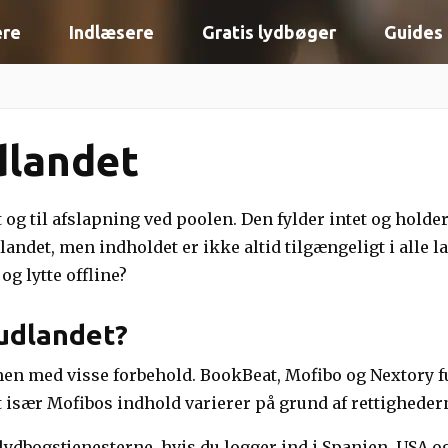
ere
Indlæsere
Gratis lydbøger
Guides
udlandet
get og til afslapning ved poolen. Den fylder intet og hold
landet, men indholdet er ikke altid tilgængeligt i alle l
g lytte offline?
 udlandet?
men med visse forbehold. BookBeat, Mofibo og Nextory fu
sær Mofibos indhold varierer på grund af rettighederne
lydbogstjenesterne, hvis du logger ind i Spanien, USA o