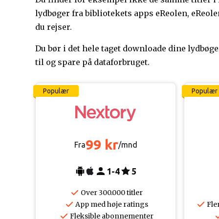
lydbøger fra bibliotekets apps eReolen, eReole
du rejser.
Du bør i det hele taget downloade dine lydbøger
til og spare på dataforbruget.
Populær
Populær
99 kr
Fra
/mnd
1-4
5
Over 300.000 titler
App med høje ratings
Fle
Fleksible abonnementer