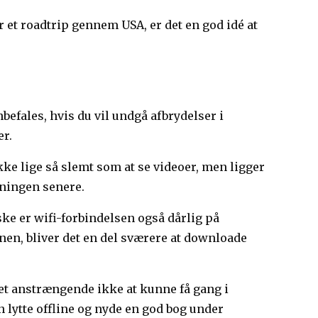
r et roadtrip gennem USA, er det en god idé at
befales, hvis du vil undgå afbrydelser i
er.
ikke lige så slemt som at se videoer, men ligger
gningen senere.
ske er wifi-forbindelsen også dårlig på
onen, bliver det en del sværere at downloade
get anstrængende ikke at kunne få gang i
an lytte offline og nyde en god bog under