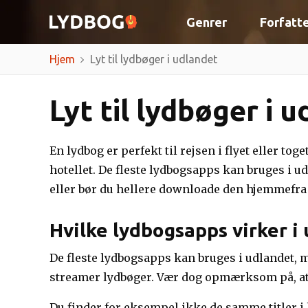
Genrer
Forfatt
Hjem
Lyt til lydbøger i udlandet
Lyt til lydbøger i 
En lydbog er perfekt til rejsen i flyet eller to
hotellet. De fleste lydbogsapps kan bruges i ud
eller bør du hellere downloade den hjemmefra o
Hvilke lydbogsapps virker i
De fleste lydbogsapps kan bruges i udlandet, 
streamer lydbøger. Vær dog opmærksom på, at i
Du finder for eksempel ikke de samme titler i 