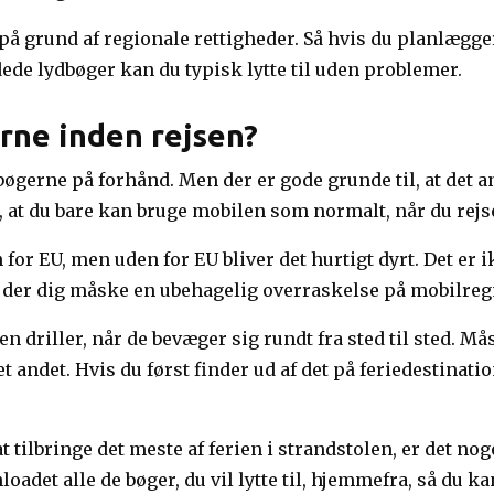
t på grund af regionale rettigheder. Så hvis du planlægge
de lydbøger kan du typisk lytte til uden problemer.
rne inden rejsen?
øgerne på forhånd. Men der er gode grunde til, at det an
 at du bare kan bruge mobilen som normalt, når du rejs
for EU, men uden for EU bliver det hurtigt dyrt. Det er 
r der dig måske en ubehagelig overraskelse på mobilre
 driller, når de bevæger sig rundt fra sted til sted. Må
 andet. Hvis du først finder ud af det på feriedestinati
 tilbringe det meste af ferien i strandstolen, er det no
oadet alle de bøger, du vil lytte til, hjemmefra, så du k