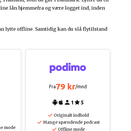
 dine lån hjemmefra og være logget ind, inden
 lytte offline. Samtidig kan du slå flytilstand
79 kr
Fra
/mnd
1
5
Originalt indhold
Mange spændende podcast
ne mode
Offline mode