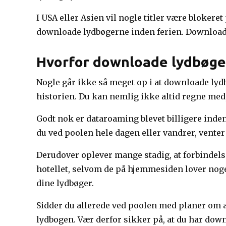
I USA eller Asien vil nogle titler være blokere
downloade lydbøgerne inden ferien. Downloade
Hvorfor downloade lydbøge
Nogle går ikke så meget op i at downloade lydb
historien. Du kan nemlig ikke altid regne med,
Godt nok er dataroaming blevet billigere inden 
du ved poolen hele dagen eller vandrer, vente
Derudover oplever mange stadig, at forbindelsen
hotellet, selvom de på hjemmesiden lover noget
dine lydbøger.
Sidder du allerede ved poolen med planer om at
lydbogen. Vær derfor sikker på, at du har downl