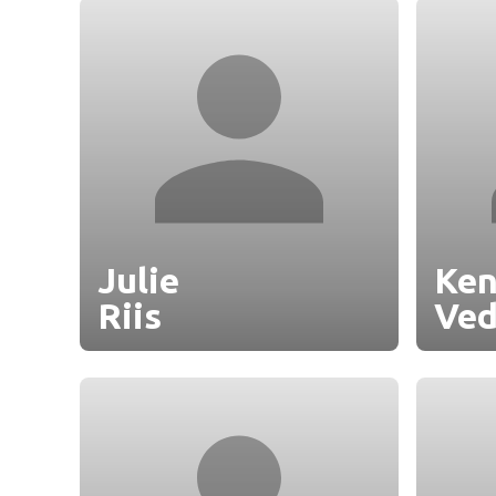
Julie
Ke
Riis
Ved