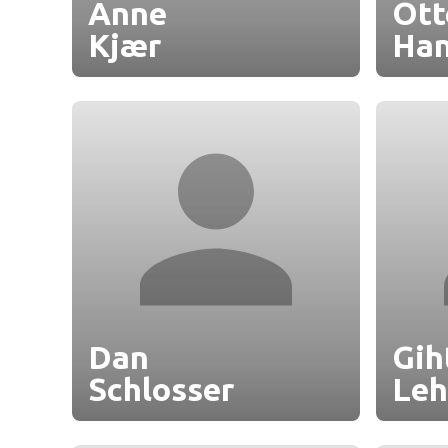
Anne
Ott
Kjær
Ha
Dan
Gih
Schlosser
Le