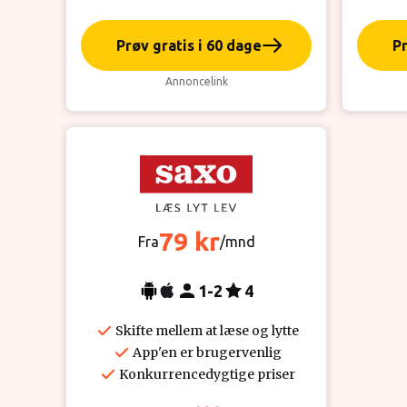
Prøv gratis i 60 dage
Pr
Annoncelink
79 kr
Fra
/mnd
1-2
4
Skifte mellem at læse og lytte
App'en er brugervenlig
Konkurrencedygtige priser