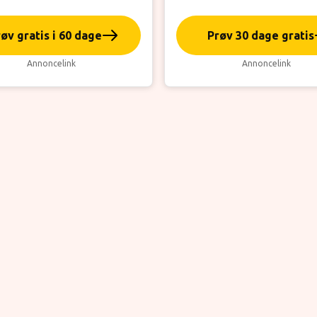
øv gratis i 60 dage
Prøv 30 dage gratis
Annoncelink
Annoncelink