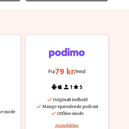
79 kr
Fra
/mnd
1
5
Originalt indhold
Mange spændende podcast
ne mode
Offline mode
Anmeldelse