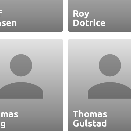
f
Roy
nsen
Dotrice
omas
Thomas
ng
Gulstad