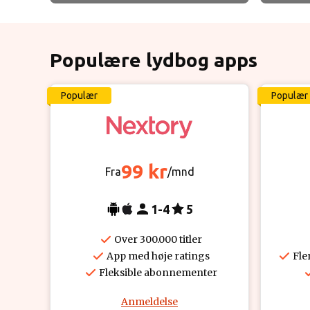
Populære lydbog apps
Populær
Populær
99 kr
Fra
/mnd
1-4
5
Over 300.000 titler
App med høje ratings
Fle
Fleksible abonnementer
Anmeldelse