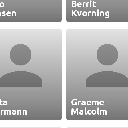
o
Berrit
nsen
Kvorning
ta
Graeme
hrmann
Malcolm