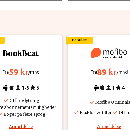
Populær
59 kr
89 kr
Fra
/mnd
Fra
/mnd
1-5
5
1
4
Offline lytning
Mofibo Originals
re abonnementsmuligheder
Eksklusive titler
Offli
Bøger på flere sprog
Anmeldelse
Anmeldelse