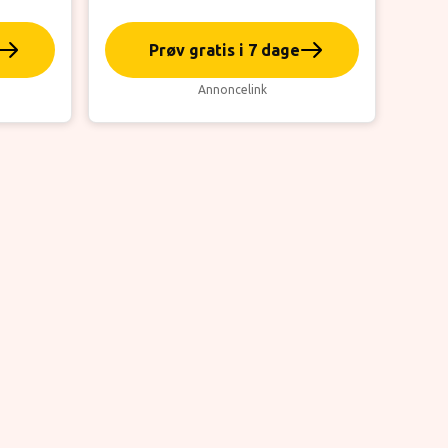
Prøv gratis i 7 dage
Annoncelink