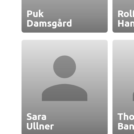
Puk
Rol
Damsgård
Ha
Sara
Th
Ullner
Ba