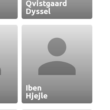
Qvistgaard
Dyssel
Iben
Hjejle