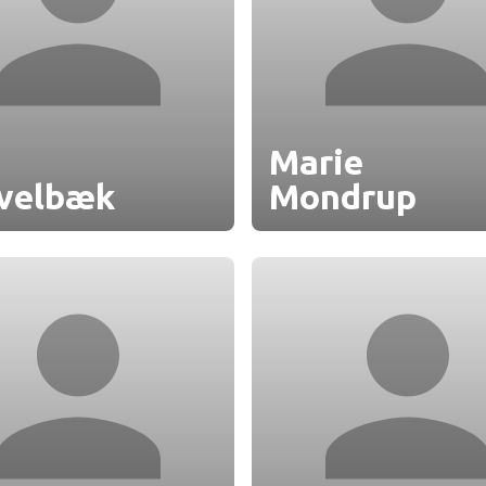
Marie
velbæk
Mondrup