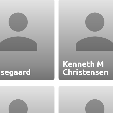
n
Kenneth M
segaard
Christensen