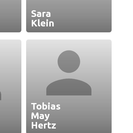
Sara
Klein
Tobias
May
Hertz