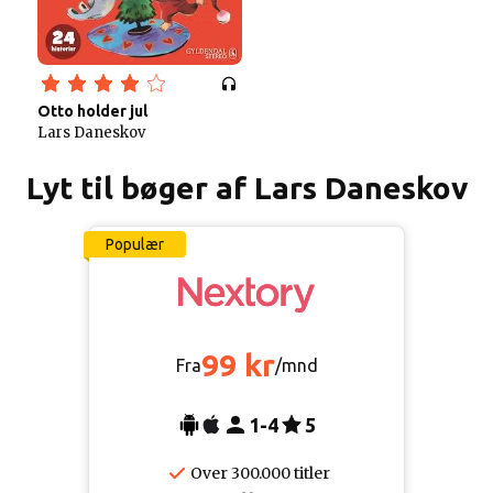
Otto holder jul
Lars Daneskov
Lyt til bøger af Lars Daneskov
Populær
99 kr
Fra
/mnd
1-4
5
Over 300.000 titler