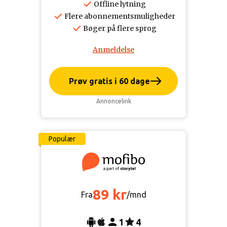
Offline lytning
Flere abonnementsmuligheder
Bøger på flere sprog
Anmeldelse
Prøv gratis i 60 dage
Annoncelink
Populær
89 kr
Fra
/mnd
1
4