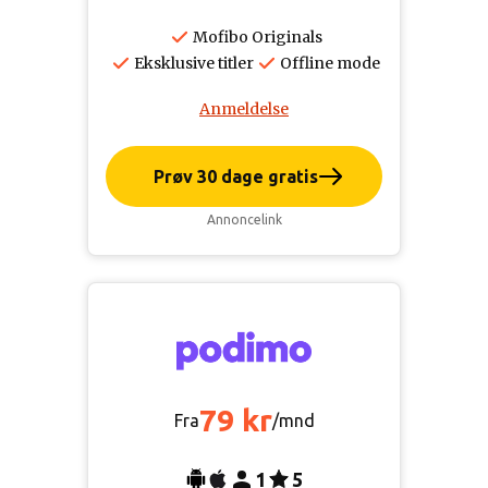
Mofibo Originals
Eksklusive titler
Offline mode
Anmeldelse
Prøv 30 dage gratis
Annoncelink
79 kr
Fra
/mnd
1
5