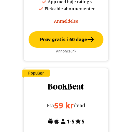
App med høje ratings
Fleksible abonnementer
Anmeldelse
Prøv gratis i 60 dage
Annoncelink
Populær
59 kr
Fra
/mnd
1-5
5