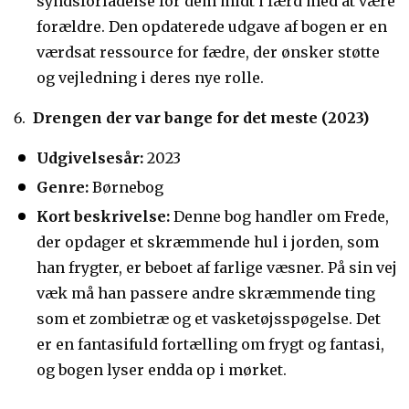
syndsforladelse for dem midt i færd med at være
forældre. Den opdaterede udgave af bogen er en
værdsat ressource for fædre, der ønsker støtte
og vejledning i deres nye rolle.
Drengen der var bange for det meste (2023)
Udgivelsesår:
2023
Genre:
Børnebog
Kort beskrivelse:
Denne bog handler om Frede,
der opdager et skræmmende hul i jorden, som
han frygter, er beboet af farlige væsner. På sin vej
væk må han passere andre skræmmende ting
som et zombietræ og et vasketøjsspøgelse. Det
er en fantasifuld fortælling om frygt og fantasi,
og bogen lyser endda op i mørket.