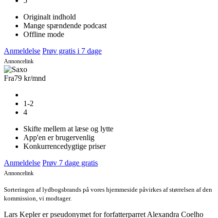
5
Originalt indhold
Mange spændende podcast
Offline mode
Anmeldelse
Prøv gratis i 7 dage
Annoncelink
Fra
79 kr
/mnd
1-2
4
Skifte mellem at læse og lytte
App'en er brugervenlig
Konkurrencedygtige priser
Anmeldelse
Prøv 7 dage gratis
Annoncelink
Sorteringen af lydbogsbrands på vores hjemmeside påvirkes af størrelsen af den
kommission, vi modtager.
Lars Kepler er pseudonymet for forfatterparret Alexandra Coelho