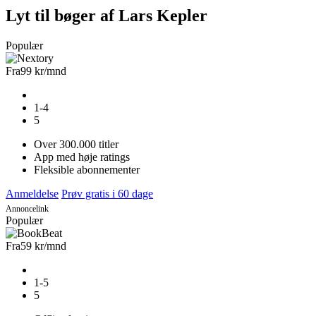
Lyt til bøger af Lars Kepler
Populær
Fra
99 kr
/mnd
1-4
5
Over 300.000 titler
App med høje ratings
Fleksible abonnementer
Anmeldelse
Prøv gratis i 60 dage
Annoncelink
Populær
Fra
59 kr
/mnd
1-5
5