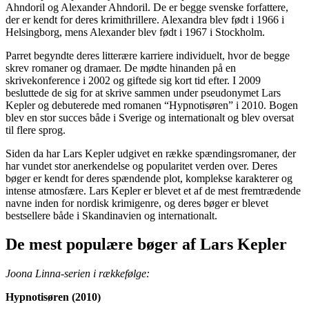
Ahndoril og Alexander Ahndoril. De er begge svenske forfattere,
der er kendt for deres krimithrillere. Alexandra blev født i 1966 i
Helsingborg, mens Alexander blev født i 1967 i Stockholm.
Parret begyndte deres litterære karriere individuelt, hvor de begge
skrev romaner og dramaer. De mødte hinanden på en
skrivekonference i 2002 og giftede sig kort tid efter. I 2009
besluttede de sig for at skrive sammen under pseudonymet Lars
Kepler og debuterede med romanen “Hypnotisøren” i 2010. Bogen
blev en stor succes både i Sverige og internationalt og blev oversat
til flere sprog.
Siden da har Lars Kepler udgivet en række spændingsromaner, der
har vundet stor anerkendelse og popularitet verden over. Deres
bøger er kendt for deres spændende plot, komplekse karakterer og
intense atmosfære. Lars Kepler er blevet et af de mest fremtrædende
navne inden for nordisk krimigenre, og deres bøger er blevet
bestsellere både i Skandinavien og internationalt.
De mest populære bøger af Lars Kepler
Joona Linna-serien i rækkefølge:
Hypnotisøren (2010)