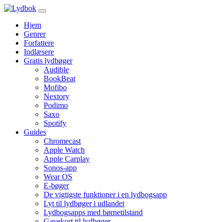
Hjem
Genrer
Forfattere
Indlæsere
Gratis lydbøger
Audible
BookBeat
Mofibo
Nextory
Podimo
Saxo
Spotify
Guides
Chromecast
Apple Watch
Apple Carplay
Sonos-app
Wear OS
E-bøger
De vigtigste funktioner i en lydbogsapp
Lyt til lydbøger i udlandet
Lydbogsapps med børnetilstand
Gavekort til lydbøger