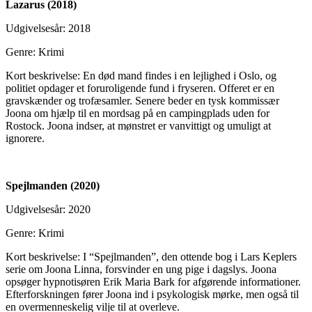
Lazarus (2018)
Udgivelsesår: 2018
Genre: Krimi
Kort beskrivelse: En død mand findes i en lejlighed i Oslo, og
politiet opdager et foruroligende fund i fryseren. Offeret er en
gravskænder og trofæsamler. Senere beder en tysk kommissær
Joona om hjælp til en mordsag på en campingplads uden for
Rostock. Joona indser, at mønstret er vanvittigt og umuligt at
ignorere.
Spejlmanden (2020)
Udgivelsesår: 2020
Genre: Krimi
Kort beskrivelse: I “Spejlmanden”, den ottende bog i Lars Keplers
serie om Joona Linna, forsvinder en ung pige i dagslys. Joona
opsøger hypnotisøren Erik Maria Bark for afgørende informationer.
Efterforskningen fører Joona ind i psykologisk mørke, men også til
en overmenneskelig vilje til at overleve.