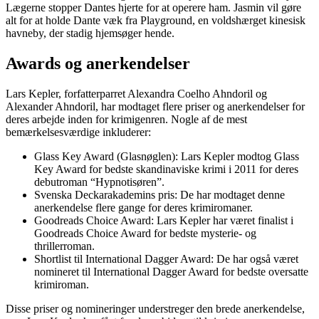
Lægerne stopper Dantes hjerte for at operere ham. Jasmin vil gøre
alt for at holde Dante væk fra Playground, en voldshærget kinesisk
havneby, der stadig hjemsøger hende.
Awards og anerkendelser
Lars Kepler, forfatterparret Alexandra Coelho Ahndoril og
Alexander Ahndoril, har modtaget flere priser og anerkendelser for
deres arbejde inden for krimigenren. Nogle af de mest
bemærkelsesværdige inkluderer:
Glass Key Award (Glasnøglen): Lars Kepler modtog Glass
Key Award for bedste skandinaviske krimi i 2011 for deres
debutroman “Hypnotisøren”.
Svenska Deckarakademins pris: De har modtaget denne
anerkendelse flere gange for deres krimiromaner.
Goodreads Choice Award: Lars Kepler har været finalist i
Goodreads Choice Award for bedste mysterie- og
thrillerroman.
Shortlist til International Dagger Award: De har også været
nomineret til International Dagger Award for bedste oversatte
krimiroman.
Disse priser og nomineringer understreger den brede anerkendelse,