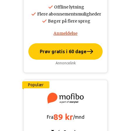
Offline lytning
Flere abonnementsmuligheder
Bøger på flere sprog
Anmeldelse
Prøv gratis i 60 dage
Annoncelink
Populær
89 kr
Fra
/mnd