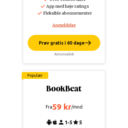
App med høje ratings
Fleksible abonnementer
Anmeldelse
Prøv gratis i 60 dage
Annoncelink
Populær
59 kr
Fra
/mnd
1-5
5