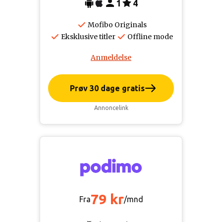
1
4
Mofibo Originals
Eksklusive titler
Offline mode
Anmeldelse
Prøv 30 dage gratis
Annoncelink
79 kr
Fra
/mnd