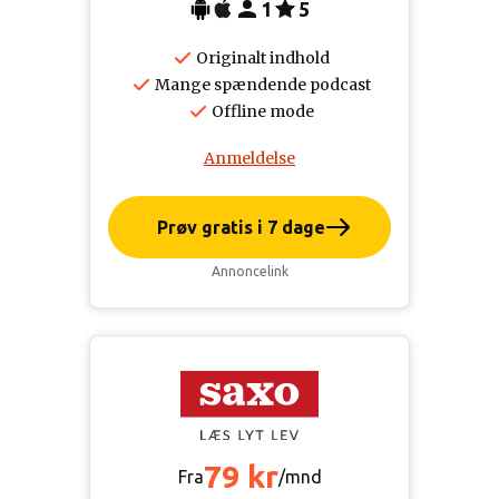
1
5
Originalt indhold
Mange spændende podcast
Offline mode
Anmeldelse
Prøv gratis i 7 dage
Annoncelink
79 kr
Fra
/mnd