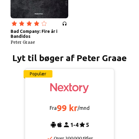
Bad Company: Fire år i
Bandidos
Peter Graae
Lyt til bøger af Peter Graae
Populær
99 kr
Fra
/mnd
1-4
5
Over 300.000 titler