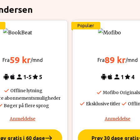
Andersen
Populær
59 kr
89 kr
Fra
/mnd
Fra
/mnd
1-5
5
1
4
Offline lytning
Mofibo Originals
re abonnementsmuligheder
Eksklusive titler
Offli
Bøger på flere sprog
Anmeldelse
Anmeldelse
øv gratis i 60 dage
Prøv 30 dage gratis