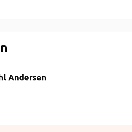
Indlæsere
Gratis lydbøger
Guides
en
hl Andersen