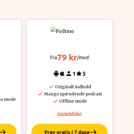
79 kr
Fra
/mnd
1
5
Originalt indhold
Mange spændende podcast
ne mode
Offline mode
Anmeldelse
Prøv gratis i 7 dage