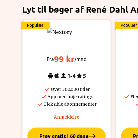
Lyt til bøger af René Dahl 
Populær
Populær
99 kr
Fra
/mnd
1-4
5
Over 300.000 titler
App med høje ratings
Fle
Fleksible abonnementer
Anmeldelse
Prøv gratis i 60 dage
Pr