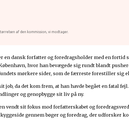
tørrelsen af den kommission, vi modtager.
 er en dansk forfatter og foredragsholder med en forti
o i København, hvor han bevægede sig rundt blandt push
undets mørkere sider, som de færreste forestiller sig e
job, da det kom frem, at han havde begået en fatal fejl. 
linger og genopbygge sit liv på ny.
sen vendt sit fokus mod forfatterskabet og foredragsve
s skyggeside gennem bøger og foredrag, der udforsker 