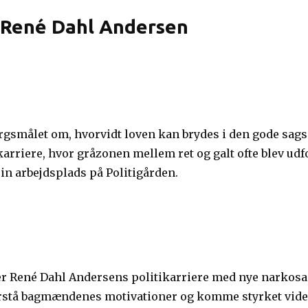
 René Dahl Andersen
smålet om, hvorvidt loven kan brydes i den gode sags t
 karriere, hvor gråzonen mellem ret og galt ofte blev udf
sin arbejdsplads på Politigården.
René Dahl Andersens politikarriere med nye narkosag
forstå bagmændenes motivationer og komme styrket videre