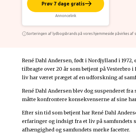
Prøv 7 dage gratis
Annoncelink
Sorteringen af lydbogsbrands på vores hjemmeside påvirkes af s
René Dahl Andersen, født i Nordjylland i 1972,
tilbragte over 20 år som betjent på Vesterbr
liv har været præget af en udforskning af samf
René Dahl Andersen blev dog suspenderet fra sit 
måtte konfrontere konsekvenserne af sine hand
Efter sin tid som betjent har René Dahl Ander
erfaringer og indsigt fra et liv på samfundet
afhængighed og samfundets mørke facetter.