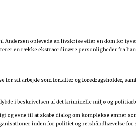
 Andersen oplevede en livskrise efter en dom for tyver
terer en række ekstraordinære personligheder fra hans 
or sit arbejde som forfatter og foredragsholder, samt f
ybde i beskrivelsen af det kriminelle miljø og politiarb
dsigt og evne til at skabe dialog om komplekse emner s
anisationer inden for politiet og retshåndhævelse for s