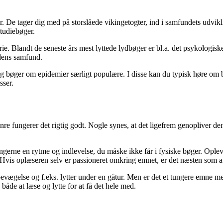
r. De tager dig med på storslåede vikingetogter, ind i samfundets udvik
tudiebøger.
torie. Blandt de seneste års mest lyttede lydbøger er bl.a. det psykolog
idens samfund.
rie og bøger om epidemier særligt populære. I disse kan du typisk høre o
sser.
genre fungerer det rigtig godt. Nogle synes, at det ligefrem genopliver d
ngerne en rytme og indlevelse, du måske ikke får i fysiske bøger. Oplev
 Hvis oplæseren selv er passioneret omkring emnet, er det næsten som at
evægelse og f.eks. lytter under en gåtur. Men er det et tungere emne 
åde at læse og lytte for at få det hele med.