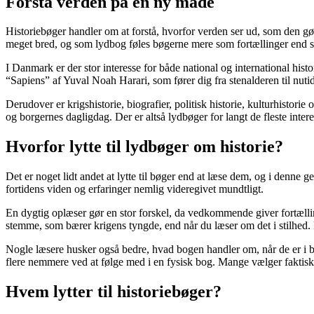
Forstå verden på en ny måde
Historiebøger handler om at forstå, hvorfor verden ser ud, som den gø
meget bred, og som lydbog føles bøgerne mere som fortællinger end s
I Danmark er der stor interesse for både national og international his
“Sapiens” af Yuval Noah Harari, som fører dig fra stenalderen til nut
Derudover er krigshistorie, biografier, politisk historie, kulturhisto
og borgernes dagligdag. Der er altså lydbøger for langt de fleste intere
Hvorfor lytte til lydbøger om historie?
Det er noget lidt andet at lytte til bøger end at læse dem, og i denne 
fortidens viden og erfaringer nemlig videregivet mundtligt.
En dygtig oplæser gør en stor forskel, da vedkommende giver fortælli
stemme, som bærer krigens tyngde, end når du læser om det i stilhed.
Nogle læsere husker også bedre, hvad bogen handler om, når de er i b
flere nemmere ved at følge med i en fysisk bog. Mange vælger faktisk b
Hvem lytter til historiebøger?