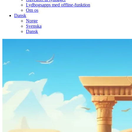
Lydbogsapps med offline-funktion
Om os
Dansk
Norge
Svenska
Dansk