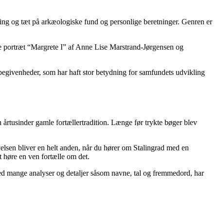
ling og tæt på arkæologiske fund og personlige beretninger. Genren er
iske portræt “Margrete I” af Anne Lise Marstrand-Jørgensen og
m begivenheder, som har haft stor betydning for samfundets udvikling
en årtusinder gamle fortællertradition. Længe før trykte bøger blev
elsen bliver en helt anden, når du hører om Stalingrad med en
 høre en ven fortælle om det.
med mange analyser og detaljer såsom navne, tal og fremmedord, har