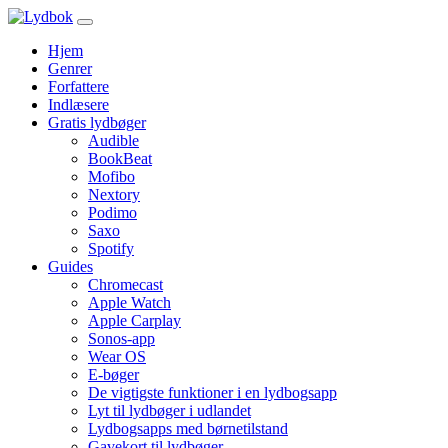
Hjem
Genrer
Forfattere
Indlæsere
Gratis lydbøger
Audible
BookBeat
Mofibo
Nextory
Podimo
Saxo
Spotify
Guides
Chromecast
Apple Watch
Apple Carplay
Sonos-app
Wear OS
E-bøger
De vigtigste funktioner i en lydbogsapp
Lyt til lydbøger i udlandet
Lydbogsapps med børnetilstand
Gavekort til lydbøger