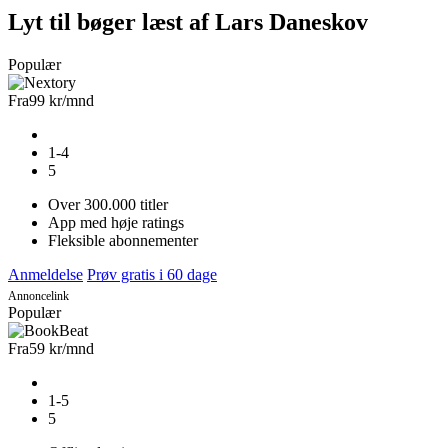
Lyt til bøger læst af Lars Daneskov
Populær
Fra
99 kr
/mnd
1-4
5
Over 300.000 titler
App med høje ratings
Fleksible abonnementer
Anmeldelse
Prøv gratis i 60 dage
Annoncelink
Populær
Fra
59 kr
/mnd
1-5
5