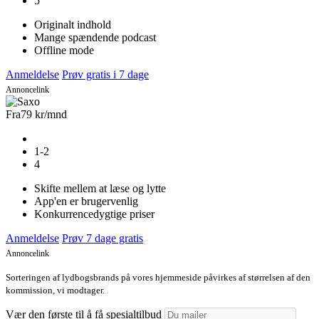
5
Originalt indhold
Mange spændende podcast
Offline mode
Anmeldelse
Prøv gratis i 7 dage
Annoncelink
Fra
79 kr
/mnd
1-2
4
Skifte mellem at læse og lytte
App'en er brugervenlig
Konkurrencedygtige priser
Anmeldelse
Prøv 7 dage gratis
Annoncelink
Sorteringen af lydbogsbrands på vores hjemmeside påvirkes af størrelsen af den
kommission, vi modtager.
Vær den første til å få spesialtilbud