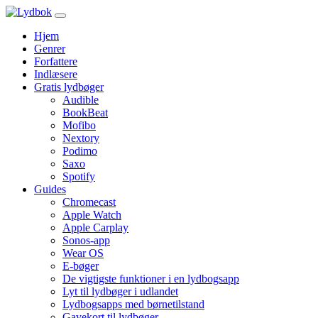
Hjem
Genrer
Forfattere
Indlæsere
Gratis lydbøger
Audible
BookBeat
Mofibo
Nextory
Podimo
Saxo
Spotify
Guides
Chromecast
Apple Watch
Apple Carplay
Sonos-app
Wear OS
E-bøger
De vigtigste funktioner i en lydbogsapp
Lyt til lydbøger i udlandet
Lydbogsapps med børnetilstand
Gavekort til lydbøger