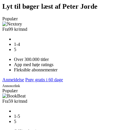
Lyt til bøger læst af Peter Jorde
Populær
Fra
99 kr
/mnd
1-4
5
Over 300.000 titler
App med høje ratings
Fleksible abonnementer
Anmeldelse
Prøv gratis i 60 dage
Annoncelink
Populær
Fra
59 kr
/mnd
1-5
5