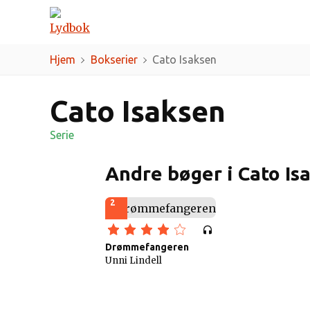
Genrer
Forfattere
Hjem
Bokserier
Cato Isaksen
Cato Isaksen
Serie
Andre bøger i Cato Is
2
Drømmefangeren
Unni Lindell