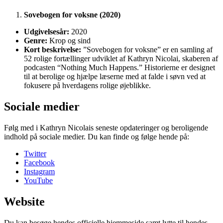
Sovebogen for voksne (2020)
Udgivelsesår:
2020
Genre:
Krop og sind
Kort beskrivelse:
”Sovebogen for voksne” er en samling af
52 rolige fortællinger udviklet af Kathryn Nicolai, skaberen af
podcasten “Nothing Much Happens.” Historierne er designet
til at berolige og hjælpe læserne med at falde i søvn ved at
fokusere på hverdagens rolige øjeblikke.
Sociale medier
Følg med i Kathryn Nicolais seneste opdateringer og beroligende
indhold på sociale medier. Du kan finde og følge hende på:
Twitter
Facebook
Instagram
YouTube
Website
Du kan besøge hendes officielle hjemmeside samt lytte til hendes