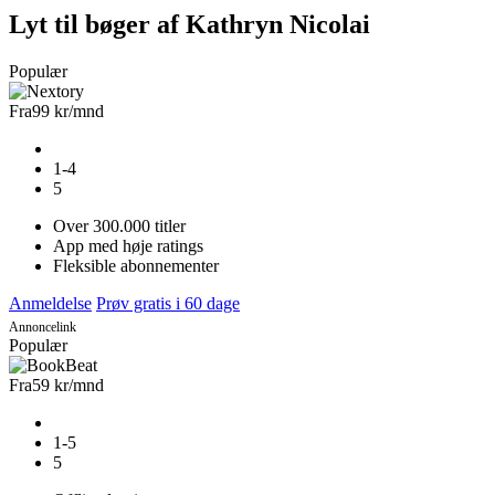
Lyt til bøger af Kathryn Nicolai
Populær
Fra
99 kr
/mnd
1-4
5
Over 300.000 titler
App med høje ratings
Fleksible abonnementer
Anmeldelse
Prøv gratis i 60 dage
Annoncelink
Populær
Fra
59 kr
/mnd
1-5
5