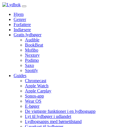
Hjem
Genrer
Forfattere
Indlæsere
Gratis lydbøger
Audible
BookBeat
Mofibo
Nextory
Podimo
Saxo
Spotify
Guides
Chromecast
Apple Watch
Apple Carplay
Sonos-app
Wear OS
E-bøger
De vigtigste funktioner i en lydbogsapp
Lyt til lydbøger i udlandet
Lydbogsapps med børnetilstand
Gavekort til lydbøger