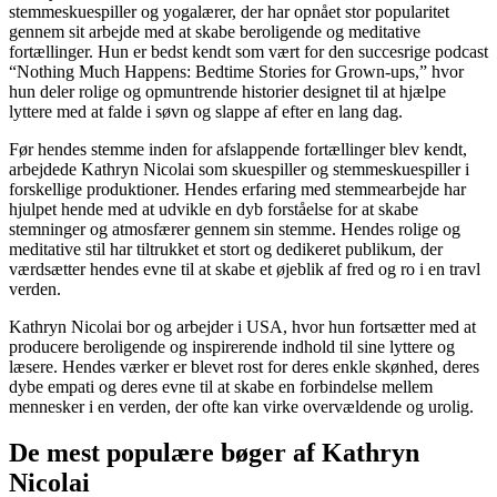
stemmeskuespiller og yogalærer, der har opnået stor popularitet
gennem sit arbejde med at skabe beroligende og meditative
fortællinger. Hun er bedst kendt som vært for den succesrige podcast
“Nothing Much Happens: Bedtime Stories for Grown-ups,” hvor
hun deler rolige og opmuntrende historier designet til at hjælpe
lyttere med at falde i søvn og slappe af efter en lang dag.
Før hendes stemme inden for afslappende fortællinger blev kendt,
arbejdede Kathryn Nicolai som skuespiller og stemmeskuespiller i
forskellige produktioner. Hendes erfaring med stemmearbejde har
hjulpet hende med at udvikle en dyb forståelse for at skabe
stemninger og atmosfærer gennem sin stemme. Hendes rolige og
meditative stil har tiltrukket et stort og dedikeret publikum, der
værdsætter hendes evne til at skabe et øjeblik af fred og ro i en travl
verden.
Kathryn Nicolai bor og arbejder i USA, hvor hun fortsætter med at
producere beroligende og inspirerende indhold til sine lyttere og
læsere. Hendes værker er blevet rost for deres enkle skønhed, deres
dybe empati og deres evne til at skabe en forbindelse mellem
mennesker i en verden, der ofte kan virke overvældende og urolig.
De mest populære bøger af Kathryn
Nicolai