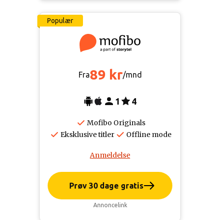
Populær
89 kr
Fra
/mnd
1
4
Mofibo Originals
Eksklusive titler
Offline mode
Anmeldelse
Prøv 30 dage gratis
Annoncelink