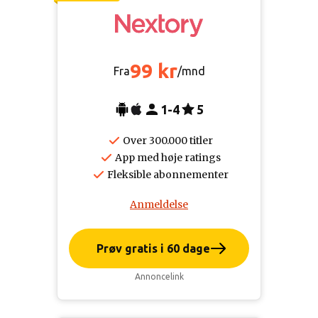
99 kr
Fra
/mnd
1-4
5
Over 300.000 titler
App med høje ratings
Fleksible abonnementer
Anmeldelse
Prøv gratis i 60 dage
Annoncelink