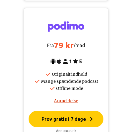
79 kr
Fra
/mnd
1
5
Originalt indhold
Mange spændende podcast
Offline mode
Anmeldelse
Prøv gratis i 7 dage
Annoncelink