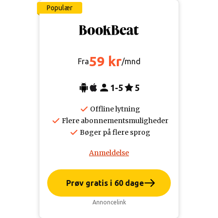
Populær
59 kr
Fra
/mnd
1-5
5
Offline lytning
Flere abonnementsmuligheder
Bøger på flere sprog
Anmeldelse
Prøv gratis i 60 dage
Annoncelink