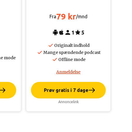
79 kr
Fra
/mnd
1
5
Originalt indhold
Mange spændende podcast
ne mode
Offline mode
Anmeldelse
Prøv gratis i 7 dage
Annoncelink