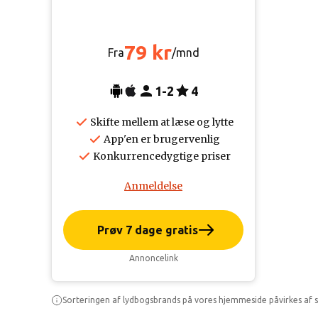
79 kr
Fra
/mnd
1-2
4
Skifte mellem at læse og lytte
App'en er brugervenlig
Konkurrencedygtige priser
Anmeldelse
Prøv 7 dage gratis
Annoncelink
Sorteringen af lydbogsbrands på vores hjemmeside påvirkes af s