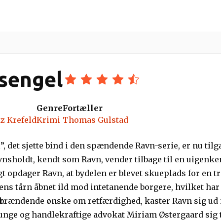
ere
Indlæsere
Gratis lydbøger
Guides
sengel
Genre
Fortæller
z Krefeld
Krimi
Thomas Gulstad
”, det sjette bind i den spændende Ravn-serie, er nu til
sholdt, kendt som Ravn, vender tilbage til en uigenkend
ogt opdager Ravn, at bydelen er blevet skueplads for en 
ns tårn åbnet ild mod intetanende borgere, hvilket har r
r.
t brændende ønske om retfærdighed, kaster Ravn sig ud 
 unge og handlekraftige advokat Miriam Østergaard sig 