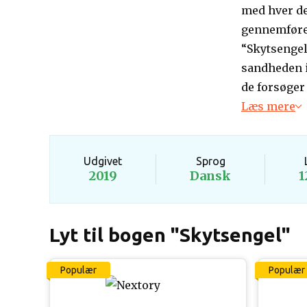
med hver de
gennemføre 
“Skytsengel
sandheden i
de forsøger
Læs mere
Udgivet
Sprog
2019
Dansk
1
Lyt til bogen "Skytsengel"
Populær
Populær