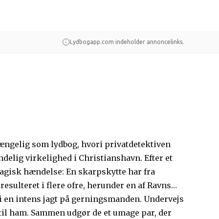
Lydbogapp.com indeholder annoncelinks.
gængelig som lydbog, hvori privatdetektiven
elig virkelighed i Christianshavn. Efter et
tragisk hændelse: En skarpskytte har fra
esulteret i flere ofre, herunder en af Ravns
i en intens jagt på gerningsmanden. Undervejs
til ham. Sammen udgør de et umage par, der