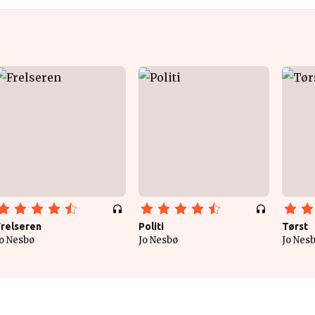
Frelseren
Politi
Tørst
o Nesbø
Jo Nesbø
Jo Nes