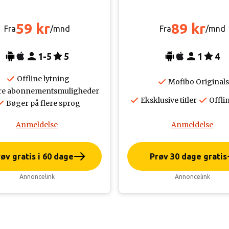
59 kr
89 kr
Fra
/mnd
Fra
/mnd
1-5
5
1
4
Offline lytning
Mofibo Originals
re abonnementsmuligheder
Eksklusive titler
Offli
Bøger på flere sprog
Anmeldelse
Anmeldelse
øv gratis i 60 dage
Prøv 30 dage gratis
Annoncelink
Annoncelink