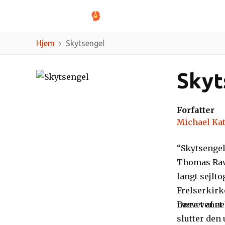
Genrer
Forfatt
Hjem
Skytsengel
Skyt
Forfatter
Michael Kat
“Skytsengel
Thomas Ravn
langt sejlt
Frelserkirke
nære venne
Drevet af e
slutter den