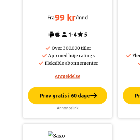
99 kr
Fra
/mnd
1-4
5
Over 300.000 titler
App med høje ratings
Fle
Fleksible abonnementer
Anmeldelse
Prøv gratis i 60 dage
Pr
Annoncelink