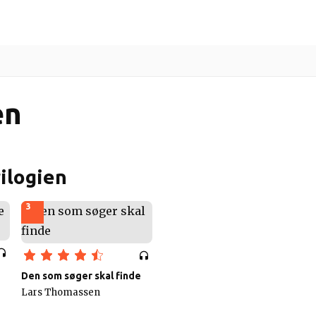
ere
Indlæsere
Gratis lydbøger
Guides
en
ilogien
3
Den som søger skal finde
Lars Thomassen