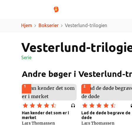
Genrer
Forfatt
Hjem
Bokserier
Vesterlund-trilogien
Vesterlund-trilogi
Serie
Andre bøger i Vesterlund-tr
1
2
Han kender det som er i
Lad de døde begrave de
mørket
døde
Lars Thomassen
Lars Thomassen