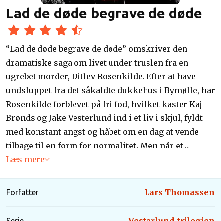
Lad de døde begrave de døde
“Lad de døde begrave de døde” omskriver den
dramatiske saga om livet under truslen fra en
ugrebet morder, Ditlev Rosenkilde. Efter at have
undsluppet fra det såkaldte dukkehus i Bymølle, har
Rosenkilde forblevet på fri fod, hvilket kaster Kaj
Brønds og Jake Vesterlund ind i et liv i skjul, fyldt
med konstant angst og håbet om en dag at vende
tilbage til en form for normalitet. Men når et
gruopvækkende mord sætter gang i en
Læs mere
kædereaktion af hændelser, bliver Jake presset til at
træffe afgørende valg, der kan ende med at koste
Lars Thomassen
Forfatter
ham livet – et liv, han begynder at spørge sig selv
om er værd at leve. I denne dybdesøgende kamp for
Vesterlund-trilogien
Serie