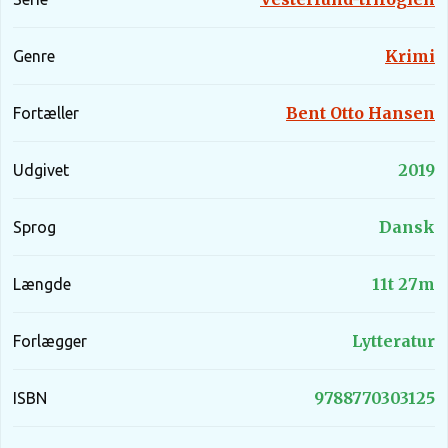
overlevelse opdager Jake dog kærlighedens kraft, et
lys i mørket, der giver ham noget at kæmpe for.
Krimi
Genre
Spørgsmålet er, om der overhovedet er plads til
kærlighed, mens morderen lurer i skyggerne.
Bent Otto Hansen
Fortæller
2019
Udgivet
Dansk
Sprog
11t 27m
Længde
Lytteratur
Forlægger
9788770303125
ISBN