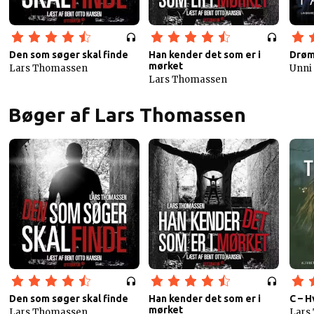
Den som søger skal finde
Han kender det som er i
Drøm
mørket
Lars Thomassen
Unni 
Lars Thomassen
Bøger af Lars Thomassen
Den som søger skal finde
Han kender det som er i
C – H
mørket
Lars Thomassen
Lars