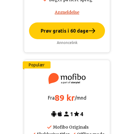
Anmeldelse
Prøv gratis i 60 dage
Annoncelink
Populær
89 kr
Fra
/mnd
1
4
Mofibo Originals