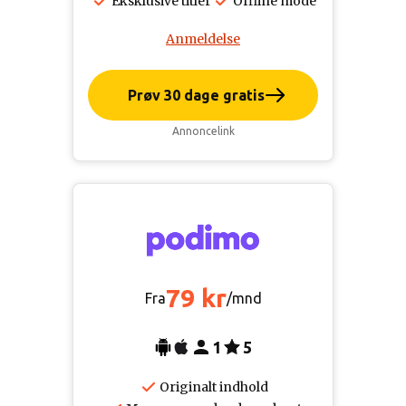
Eksklusive titler
Offline mode
Anmeldelse
Prøv 30 dage gratis
Annoncelink
79 kr
Fra
/mnd
1
5
Originalt indhold