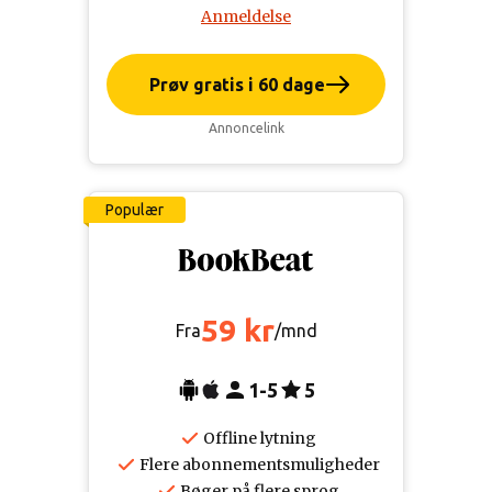
Anmeldelse
Prøv gratis i 60 dage
Annoncelink
Populær
59 kr
Fra
/mnd
1-5
5
Offline lytning
Flere abonnementsmuligheder
Bøger på flere sprog