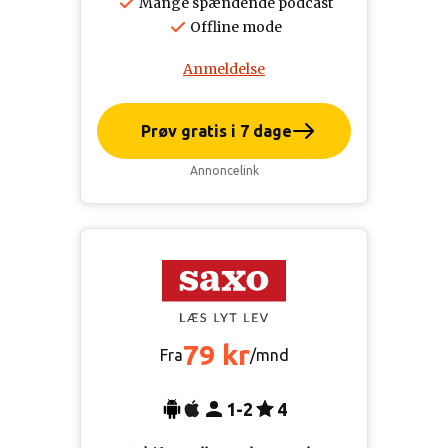
Mange spændende podcast
Offline mode
Anmeldelse
Prøv gratis i 7 dage
Annoncelink
79 kr
Fra
/mnd
1-2
4