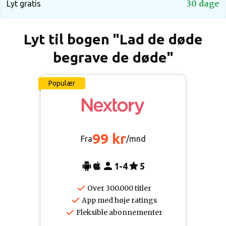
30 dage
Lyt gratis
Lyt til bogen "Lad de døde
begrave de døde"
Populær
99 kr
Fra
/mnd
1-4
5
Over 300.000 titler
App med høje ratings
Fleksible abonnementer