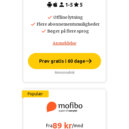
1-5
5
Offline lytning
Flere abonnementsmuligheder
Bøger på flere sprog
Anmeldelse
Prøv gratis i 60 dage
Annoncelink
Populær
89 kr
Fra
/mnd