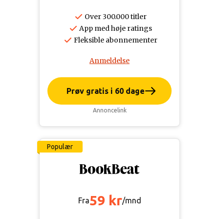
Over 300.000 titler
App med høje ratings
Fleksible abonnementer
Anmeldelse
Prøv gratis i 60 dage
Annoncelink
Populær
59 kr
Fra
/mnd