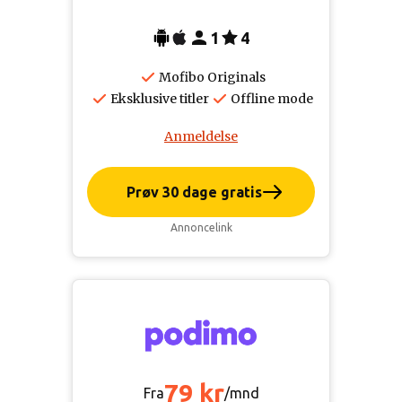
1
4
Mofibo Originals
Eksklusive titler
Offline mode
Anmeldelse
Prøv 30 dage gratis
Annoncelink
79 kr
Fra
/mnd