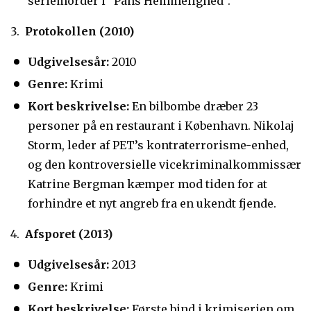
seriemorder i “Pans Hemmelighed”.
Protokollen (2010)
Udgivelsesår:
2010
Genre:
Krimi
Kort beskrivelse:
En bilbombe dræber 23
personer på en restaurant i København. Nikolaj
Storm, leder af PET’s kontraterrorisme-enhed,
og den kontroversielle vicekriminalkommissær
Katrine Bergman kæmper mod tiden for at
forhindre et nyt angreb fra en ukendt fjende.
Afsporet (2013)
Udgivelsesår:
2013
Genre:
Krimi
Kort beskrivelse:
Første bind i krimiserien om