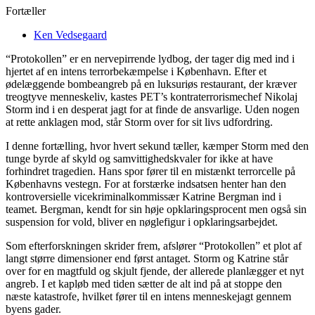
Fortæller
Ken Vedsegaard
“Protokollen” er en nervepirrende lydbog, der tager dig med ind i
hjertet af en intens terrorbekæmpelse i København. Efter et
ødelæggende bombeangreb på en luksuriøs restaurant, der kræver
treogtyve menneskeliv, kastes PET’s kontraterrorismechef Nikolaj
Storm ind i en desperat jagt for at finde de ansvarlige. Uden nogen
at rette anklagen mod, står Storm over for sit livs udfordring.
I denne fortælling, hvor hvert sekund tæller, kæmper Storm med den
tunge byrde af skyld og samvittighedskvaler for ikke at have
forhindret tragedien. Hans spor fører til en mistænkt terrorcelle på
Københavns vestegn. For at forstærke indsatsen henter han den
kontroversielle vicekriminalkommissær Katrine Bergman ind i
teamet. Bergman, kendt for sin høje opklaringsprocent men også sin
suspension for vold, bliver en nøglefigur i opklaringsarbejdet.
Som efterforskningen skrider frem, afslører “Protokollen” et plot af
langt større dimensioner end først antaget. Storm og Katrine står
over for en magtfuld og skjult fjende, der allerede planlægger et nyt
angreb. I et kapløb med tiden sætter de alt ind på at stoppe den
næste katastrofe, hvilket fører til en intens menneskejagt gennem
byens gader.