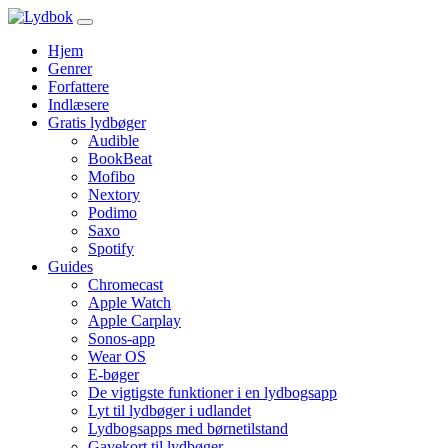
Hjem
Genrer
Forfattere
Indlæsere
Gratis lydbøger
Audible
BookBeat
Mofibo
Nextory
Podimo
Saxo
Spotify
Guides
Chromecast
Apple Watch
Apple Carplay
Sonos-app
Wear OS
E-bøger
De vigtigste funktioner i en lydbogsapp
Lyt til lydbøger i udlandet
Lydbogsapps med børnetilstand
Gavekort til lydbøger