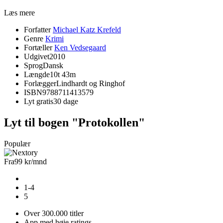
Læs mere
Forfatter
Michael Katz Krefeld
Genre
Krimi
Fortæller
Ken Vedsegaard
Udgivet
2010
Sprog
Dansk
Længde
10t 43m
Forlægger
Lindhardt og Ringhof
ISBN
9788711413579
Lyt gratis
30 dage
Lyt til bogen "Protokollen"
Populær
Fra
99 kr
/mnd
1-4
5
Over 300.000 titler
App med høje ratings