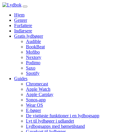
Hjem
Genrer
Forfattere
Indlæsere
Gratis lydbøger
Audible
BookBeat
Mofibo
Nextory
Podimo
Saxo
Spotify
Guides
Chromecast
Apple Watch
Apple Carplay
Sonos-app
Wear OS
E-bøger
De vigtigste funktioner i en lydbogsapp
Lyt til lydbøger i udlandet
Lydbogsapps med børnetilstand
Gavekort til lydbøger