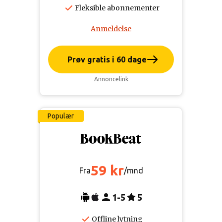
Fleksible abonnementer
Anmeldelse
Prøv gratis i 60 dage
Annoncelink
Populær
59 kr
Fra
/mnd
1-5
5
Offline lytning