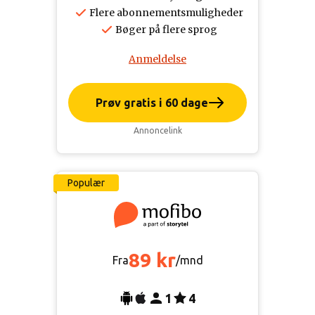
Flere abonnementsmuligheder
Bøger på flere sprog
Anmeldelse
Prøv gratis i 60 dage
Annoncelink
Populær
89 kr
Fra
/mnd
1
4