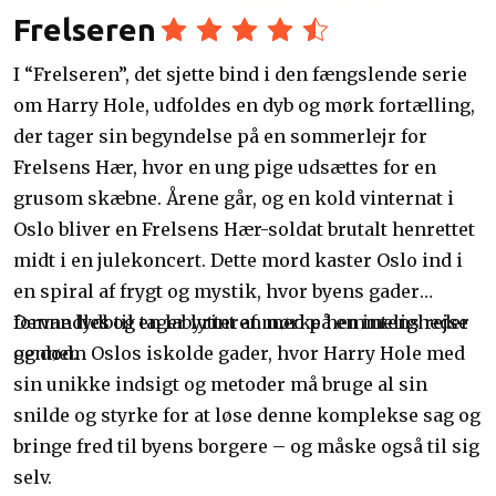
Frelseren
I “Frelseren”, det sjette bind i den fængslende serie
om Harry Hole, udfoldes en dyb og mørk fortælling,
der tager sin begyndelse på en sommerlejr for
Frelsens Hær, hvor en ung pige udsættes for en
grusom skæbne. Årene går, og en kold vinternat i
Oslo bliver en Frelsens Hær-soldat brutalt henrettet
midt i en julekoncert. Dette mord kaster Oslo ind i
en spiral af frygt og mystik, hvor byens gader
forvandles til en labyrint af mørke hemmeligheder
Denne lydbog tager lytteren med på en intens rejse
og død.
gennem Oslos iskolde gader, hvor Harry Hole med
sin unikke indsigt og metoder må bruge al sin
snilde og styrke for at løse denne komplekse sag og
bringe fred til byens borgere – og måske også til sig
selv.