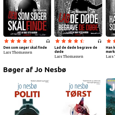
Den som søger skal finde
Lad de døde begrave de
Han k
døde
mørk
Lars Thomassen
Lars Thomassen
Lars
Bøger af Jo Nesbø