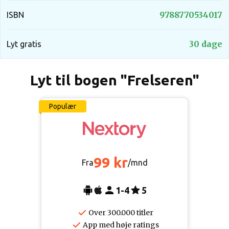
9788770534017
ISBN
30 dage
Lyt gratis
Lyt til bogen "Frelseren"
Populær
99 kr
Fra
/mnd
1-4
5
Over 300.000 titler
App med høje ratings