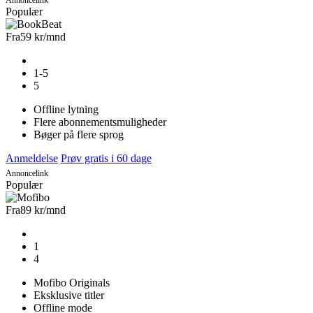
Populær
Fra
59 kr
/mnd
1-5
5
Offline lytning
Flere abonnementsmuligheder
Bøger på flere sprog
Anmeldelse
Prøv gratis i 60 dage
Annoncelink
Populær
Fra
89 kr
/mnd
1
4
Mofibo Originals
Eksklusive titler
Offline mode