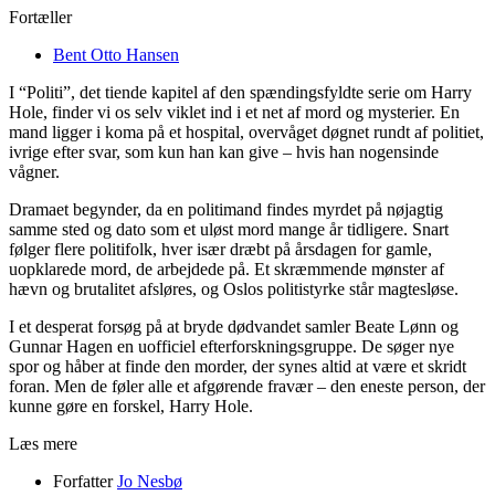
Fortæller
Bent Otto Hansen
I “Politi”, det tiende kapitel af den spændingsfyldte serie om Harry
Hole, finder vi os selv viklet ind i et net af mord og mysterier. En
mand ligger i koma på et hospital, overvåget døgnet rundt af politiet,
ivrige efter svar, som kun han kan give – hvis han nogensinde
vågner.
Dramaet begynder, da en politimand findes myrdet på nøjagtig
samme sted og dato som et uløst mord mange år tidligere. Snart
følger flere politifolk, hver især dræbt på årsdagen for gamle,
uopklarede mord, de arbejdede på. Et skræmmende mønster af
hævn og brutalitet afsløres, og Oslos politistyrke står magtesløse.
I et desperat forsøg på at bryde dødvandet samler Beate Lønn og
Gunnar Hagen en uofficiel efterforskningsgruppe. De søger nye
spor og håber at finde den morder, der synes altid at være et skridt
foran. Men de føler alle et afgørende fravær – den eneste person, der
kunne gøre en forskel, Harry Hole.
Læs mere
Forfatter
Jo Nesbø