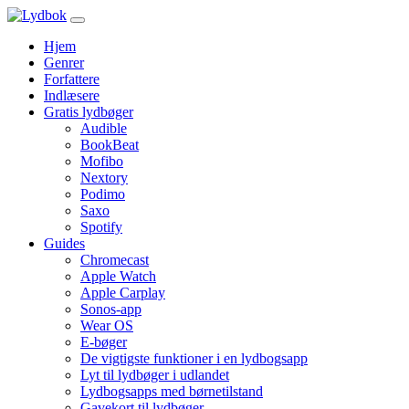
Hjem
Genrer
Forfattere
Indlæsere
Gratis lydbøger
Audible
BookBeat
Mofibo
Nextory
Podimo
Saxo
Spotify
Guides
Chromecast
Apple Watch
Apple Carplay
Sonos-app
Wear OS
E-bøger
De vigtigste funktioner i en lydbogsapp
Lyt til lydbøger i udlandet
Lydbogsapps med børnetilstand
Gavekort til lydbøger