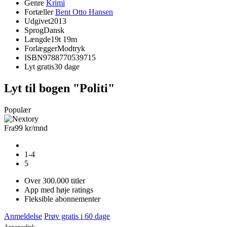
Genre
Krimi
Fortæller
Bent Otto Hansen
Udgivet
2013
Sprog
Dansk
Længde
19t 19m
Forlægger
Modtryk
ISBN
9788770539715
Lyt gratis
30 dage
Lyt til bogen "Politi"
Populær
Fra
99 kr
/mnd
1-4
5
Over 300.000 titler
App med høje ratings
Fleksible abonnementer
Anmeldelse
Prøv gratis i 60 dage
Annoncelink