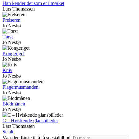
Han kender det som er i mørket
Lars Thomassen
Frelseren
Jo Nesbø
Tørst
Jo Nesbø
Kongeriget
Jo Nesbø
Kniv
Jo Nesbø
Flagermusmanden
Jo Nesbø
Blodmånen
Jo Nesbø
C – Hviskende glansbilleder
Lars Thomassen
Se alt
Vær den første til å få spesialtilbud