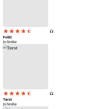
Politi
Jo Nesbø
Tørst
Jo Nesbø