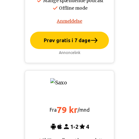
Mange spændende podcast
Offline mode
Anmeldelse
Prøv gratis i 7 dage
Annoncelink
79 kr
Fra
/mnd
1-2
4