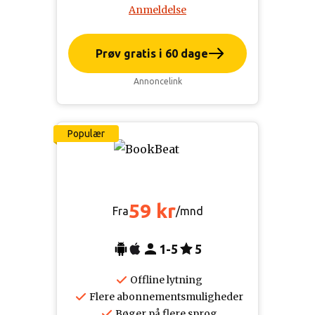
Anmeldelse
Prøv gratis i 60 dage
Annoncelink
Populær
59 kr
Fra
/mnd
1-5
5
Offline lytning
Flere abonnementsmuligheder
Bøger på flere sprog