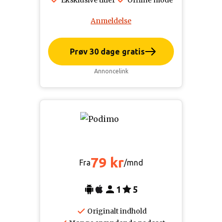
Eksklusive titler
Offline mode
Anmeldelse
Prøv 30 dage gratis
Annoncelink
79 kr
Fra
/mnd
1
5
Originalt indhold