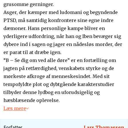
grusomme gerninger.
Asger, der kæmper med ludomani og begyndende
PTSD, må samtidig konfrontere sine egne indre
dæmoner. Hans personlige kampe bliver en
yderligere udfordring, når han og Iben bevæger sig
dybere ind i sagen og jager en nådesløs morder, der
er parat til at dræbe igen.
“B – Se dig om ved alle døre” er en fortælling om
jagten på retfærdighed, venskabets styrke og de
mørkeste afkroge af menneskesindet. Med sit
tempofyldte plot og dybtgående karakterstudier
tilbyder denne lydbog en uforudsigelig og
hæsblæsende oplevelse.
Læs mere
Lars Thomassen
Forfatter