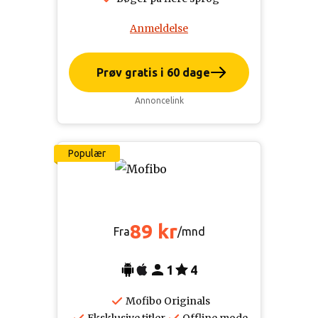
Anmeldelse
Prøv gratis i 60 dage
Annoncelink
Populær
89 kr
Fra
/mnd
1
4
Mofibo Originals