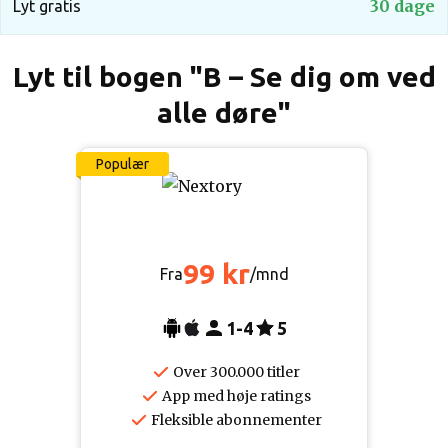
30 dage
Lyt gratis
Lyt til bogen "B – Se dig om ved
alle døre"
Populær
99 kr
Fra
/mnd
1-4
5
Over 300.000 titler
App med høje ratings
Fleksible abonnementer