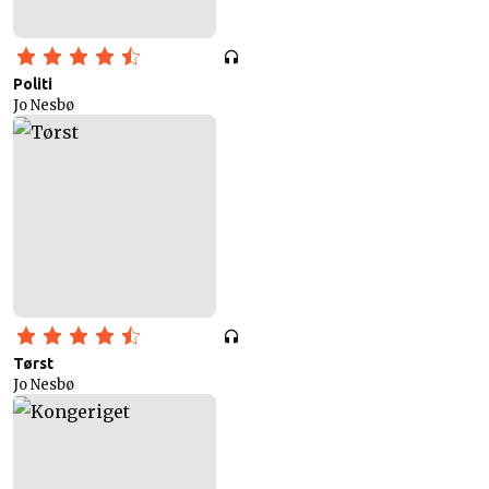
Politi
Jo Nesbø
Tørst
Jo Nesbø